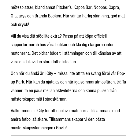
mötesplatser, bland annat Pitcher’s, Kappa Bar, Noppas, Capra,
O’Learys och Brända Bocken. Här väntar härlig stämning, god mat
och dryck!
Vill du visa ditt stöd lite extra? Passa på att köpa officiell
supportermerch hos våra butiker och klä dig i färgerna inför
matcherna. Det bidrar både till stämningen och till känslan av att
vara en del av den stora fotbollsfesten.
Och när du ändå är i City – missa inte att ta en sväng förbi vår Pop-
up Park. Här kan du njuta av den härliga sommaratmosfären, träffa
vänner, ta en paus mellan aktiviteterna och känna pulsen från
mästerskapet mitt i stadskärnan.
Välkommen till City för att uppleva matcherna tillsammans med
andra fotbollsälskare. Tillsammans skapar vi den bästa
mästerskapsstämningen i Gävle!