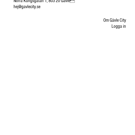
Norra Kungsgatan 1, 803 20 Gävle
hej@gavlecity.se
Om Gävle City
Logga in