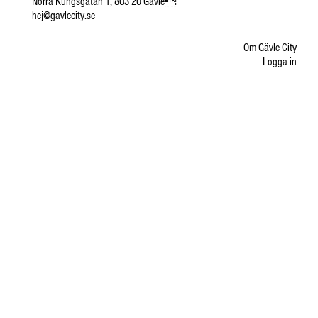
Norra Kungsgatan 1, 803 20 Gävle
hej@gavlecity.se
Om Gävle City
Logga in