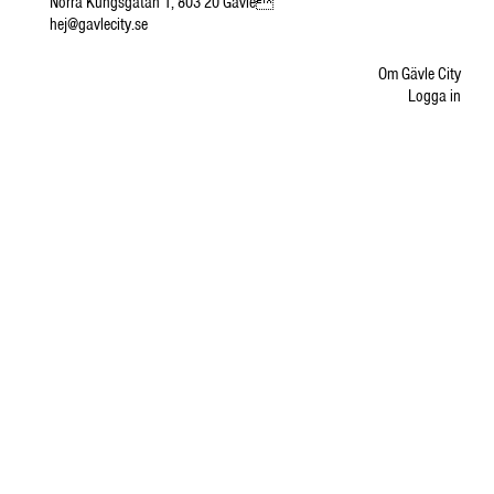
Norra Kungsgatan 1, 803 20 Gävle
hej@gavlecity.se
Om Gävle City
Logga in