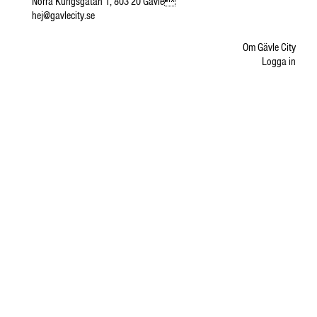
Norra Kungsgatan 1, 803 20 Gävle
hej@gavlecity.se
Om Gävle City
Logga in