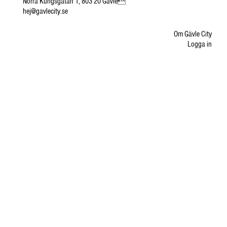
Norra Kungsgatan 1, 803 20 Gävle
hej@gavlecity.se
Om Gävle City
Logga in