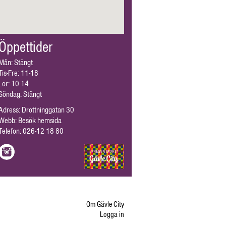
Öppettider
Mån: Stängt
Tis-Fre: 11-18
Lör: 10-14
Söndag. Stängt
Adress: Drottninggatan 30
Webb:
Besök hemsida
Telefon:
026-12 18 80
Om Gävle City
Logga in