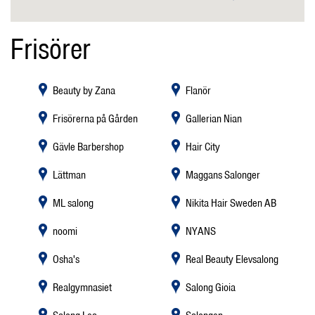
Frisörer
Beauty by Zana
Flanör
Frisörerna på Gården
Gallerian Nian
Gävle Barbershop
Hair City
Lättman
Maggans Salonger
ML salong
Nikita Hair Sweden AB
noomi
NYANS
Osha's
Real Beauty Elevsalong
Realgymnasiet
Salong Gioia