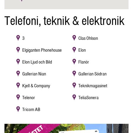
Telefoni, teknik & elektronik
3
Clas Ohlson
Elgiganten Phonehouse
Elon
Elon Ljud och Bild
Flanör
Gallerian Nian
Gallerian Södran
Kjell & Company
Teknikmagasinet
Telenor
TeliaSonera
Tricom AB