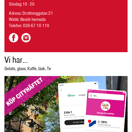
Söndag 10 - 20
Adress: Drottninggatan 21
Webb:
Besök hemsida
Telefon:
026-67 10 110
Vi har...
Gelato
,
glass
,
Kaffe
,
läsk
,
Te