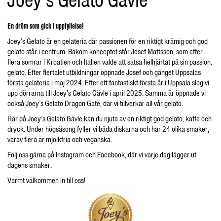
En dröm som gick i uppfyllelse!
Joey’s Gelato är en gelateria där passionen för en riktigt krämig och god
gelato står i centrum. Bakom konceptet står Josef Mattsson, som efter
flera somrar i Kroatien och Italien valde att satsa helhjärtat på sin passion:
gelato. Efter flertalet utbildningar öppnade Josef och gänget Uppsalas
första gelateria i maj 2024. Efter ett fantastiskt första år i Uppsala slog vi
upp dörrarna till Joey’s Gelato Gävle i april 2025. Samma år öppnade vi
också Joey’s Gelato Dragon Gate, där vi tillverkar all vår gelato.
Här på Joey’s Gelato Gävle kan du njuta av en riktigt god gelato, kaffe och
dryck. Under högsäsong fyller vi båda diskarna och har 24 olika smaker,
varav flera är mjölkfria och veganska.
Följ oss gärna på Instagram och Facebook, där vi varje dag lägger ut
dagens smaker.
Varmt välkommen in till oss!