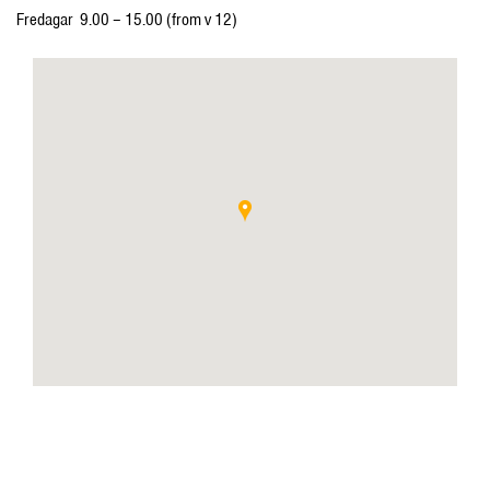
Fredagar 9.00 – 15.00 (from v 12)
Öppettider
Skolan har öppet mån-tors 8.00-17.00 och fred 8.00-15.00
Adress: Drottninggatan 29