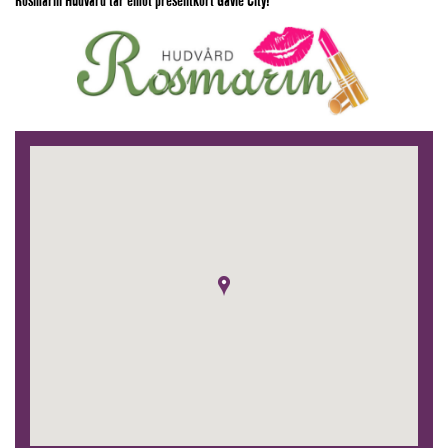
Rosmarin Hudvård tar emot presentkort Gävle City!