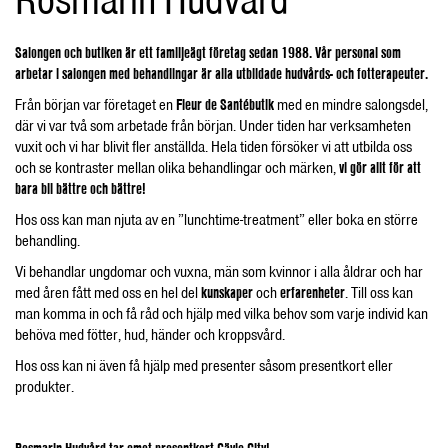
Salongen och butiken är ett familjeägt företag sedan 1988. Vår personal som
arbetar i salongen med behandlingar är alla utbildade hudvårds- och fotterapeuter.
Från början var företaget en
Fleur de Santébutik
med en mindre salongsdel,
där vi var två som arbetade från början. Under tiden har verksamheten
vuxit och vi har blivit fler anställda. Hela tiden försöker vi att utbilda oss
och se kontraster mellan olika behandlingar och märken,
vi gör allt för att
bara bli bättre och bättre!
Hos oss kan man njuta av en ”lunchtime-treatment” eller boka en större
behandling.
Vi behandlar ungdomar och vuxna, män som kvinnor i alla åldrar och har
med åren fått med oss en hel del
kunskaper
och
erfarenheter
. Till oss kan
man komma in och få råd och hjälp med vilka behov som varje individ kan
behöva med fötter, hud, händer och kroppsvård.
Hos oss kan ni även få hjälp med presenter såsom presentkort eller
produkter.