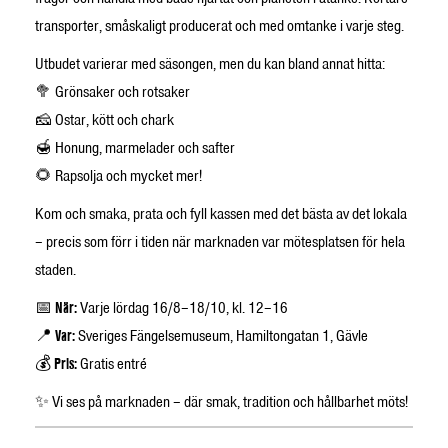
transporter, småskaligt producerat och med omtanke i varje steg.
Utbudet varierar med säsongen, men du kan bland annat hitta:
🥦 Grönsaker och rotsaker
🧀 Ostar, kött och chark
🍯 Honung, marmelader och safter
🌻 Rapsolja och mycket mer!
Kom och smaka, prata och fyll kassen med det bästa av det lokala
– precis som förr i tiden när marknaden var mötesplatsen för hela
staden.
📅
När:
Varje lördag 16/8–18/10, kl. 12–16
📍
Var:
Sveriges Fängelsemuseum, Hamiltongatan 1, Gävle
💰
Pris:
Gratis entré
✨ Vi ses på marknaden – där smak, tradition och hållbarhet möts!