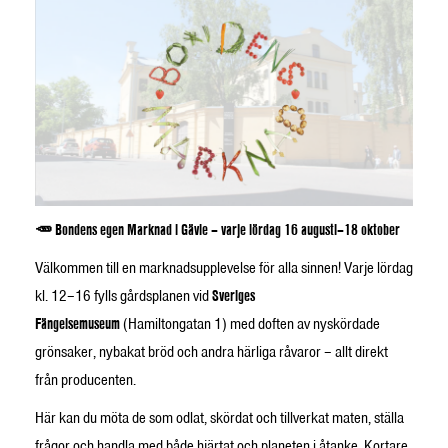
🥕 Bondens egen Marknad i Gävle – varje lördag 16 augusti–18 oktober
Välkommen till en marknadsupplevelse för alla sinnen! Varje lördag
kl. 12–16 fylls gårdsplanen vid
Sveriges
Fängelsemuseum
(Hamiltongatan 1) med doften av nyskördade
grönsaker, nybakat bröd och andra härliga råvaror – allt direkt
från producenten.
Här kan du möta de som odlat, skördat och tillverkat maten, ställa
frågor och handla med både hjärtat och planeten i åtanke. Kortare