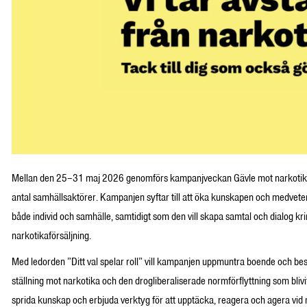
Mellan den 25–31 maj 2026 genomförs kampanjveckan Gävle mot narkotika 
antal samhällsaktörer. Kampanjen syftar till att öka kunskapen och medvet
både individ och samhälle, samtidigt som den vill skapa samtal och dialog k
narkotikaförsäljning.
Med ledorden ”Ditt val spelar roll” vill kampanjen uppmuntra boende och bes
ställning mot narkotika och den drogliberaliserade normförflyttning som blivi
sprida kunskap och erbjuda verktyg för att upptäcka, reagera och agera vid