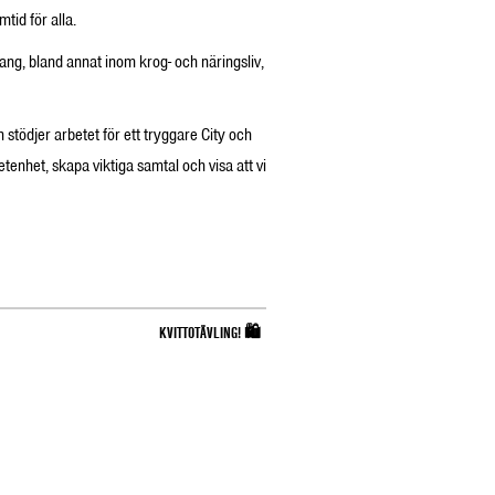
tid för alla.
ng, bland annat inom krog- och näringsliv,
tödjer arbetet för ett tryggare City och
tenhet, skapa viktiga samtal och visa att vi
KVITTOTÄVLING! 🛍️