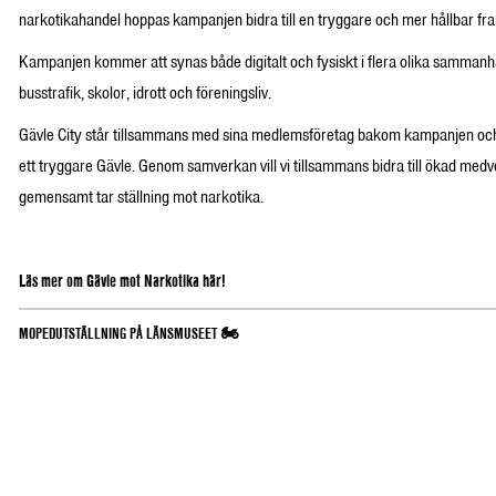
narkotikahandel hoppas kampanjen bidra till en tryggare och mer hållbar fram
Kampanjen kommer att synas både digitalt och fysiskt i flera olika sammanha
busstrafik, skolor, idrott och föreningsliv.
Gävle City står tillsammans med sina medlemsföretag bakom kampanjen och s
ett tryggare Gävle. Genom samverkan vill vi tillsammans bidra till ökad medve
gemensamt tar ställning mot narkotika.
Läs mer om Gävle mot Narkotika här!
MOPEDUTSTÄLLNING PÅ LÄNSMUSEET 🏍️