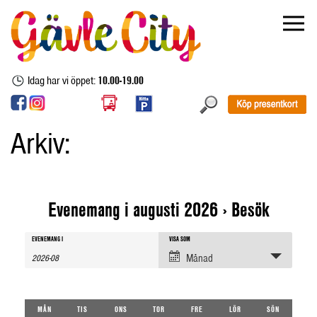
Idag har vi öppet:
10.00-19.00
Arkiv:
Evenemang i augusti 2026
› Besök
Evenemang
Evenemang
Evenemang
EVENEMANG I
VISA SOM
sök
Views
Månad
Navigation
Search
and
Calendar
MÅN
TIS
ONS
TOR
FRE
LÖR
SÖN