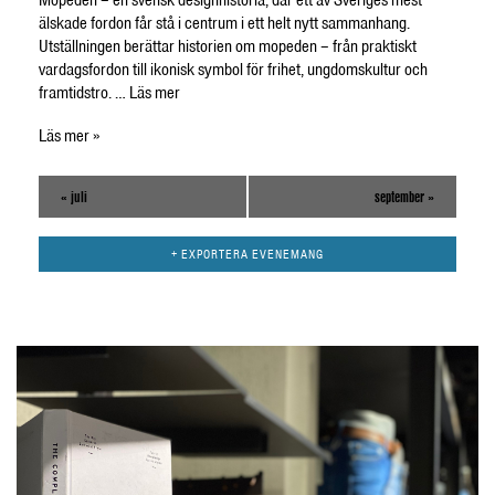
älskade fordon får stå i centrum i ett helt nytt sammanhang.
Utställningen berättar historien om mopeden – från praktiskt
vardagsfordon till ikonisk symbol för frihet, ungdomskultur och
framtidstro. …
Läs mer
Läs mer »
«
juli
september
»
+ EXPORTERA EVENEMANG