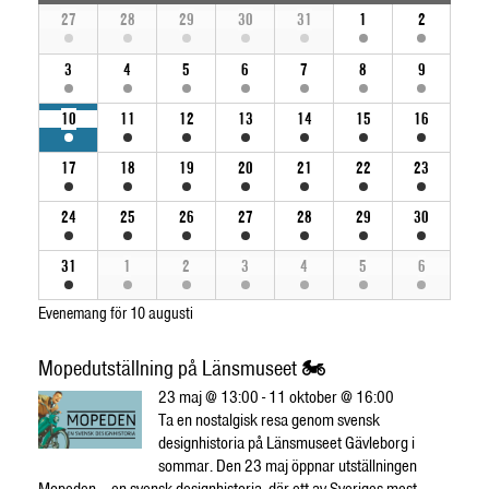
Calendar
Views
27
28
29
30
31
1
2
of
of
Evenemang
Navigation
3
4
5
6
7
8
9
Evenemang
10
11
12
13
14
15
16
17
18
19
20
21
22
23
24
25
26
27
28
29
30
31
1
2
3
4
5
6
Evenemang för
10 augusti
Mopedutställning på Länsmuseet 🏍️
23 maj @ 13:00 - 11 oktober @ 16:00
Ta en nostalgisk resa genom svensk
designhistoria på Länsmuseet Gävleborg i
sommar. Den 23 maj öppnar utställningen
Mopeden – en svensk designhistoria, där ett av Sveriges mest