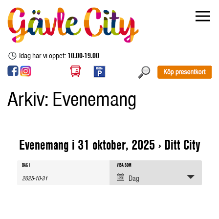
Idag har vi öppet:
10.00-19.00
Arkiv:
Evenemang
Evenemang i 31 oktober, 2025
› Ditt City
Evenemang
Evenemang
Evenemang
DAG I
VISA SOM
sök
Views
Dag
Navigation
Search
and