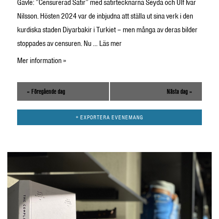
Gävle: ”Censurerad Satir” med satirtecknarna Seyda och Ulf Ivar
Nilsson. Hösten 2024 var de inbjudna att ställa ut sina verk i den
kurdiska staden Diyarbakir i Turkiet – men många av deras bilder
stoppades av censuren. Nu …
Läs mer
Mer information »
«
Föregående dag
Nästa dag
»
+ EXPORTERA EVENEMANG