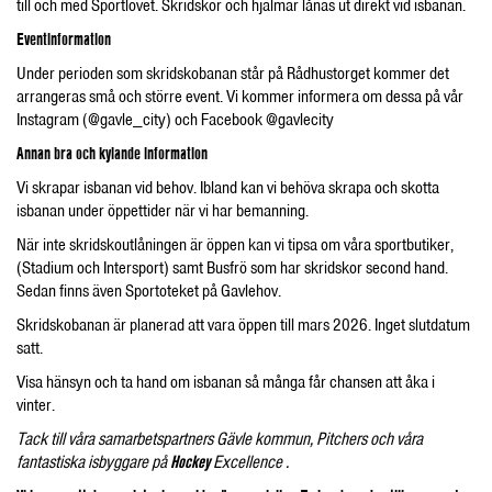
till och med Sportlovet. Skridskor och hjälmar lånas ut direkt vid isbanan.
Eventinformation
Under perioden som skridskobanan står på Rådhustorget kommer det
arrangeras små och större event. Vi kommer informera om dessa på vår
Instagram (@gavle_city) och Facebook @gavlecity
Annan bra och kylande information
Vi skrapar isbanan vid behov. Ibland kan vi behöva skrapa och skotta
isbanan under öppettider när vi har bemanning.
När inte skridskoutlåningen är öppen kan vi tipsa om våra sportbutiker,
(Stadium och Intersport) samt Busfrö som har skridskor second hand.
Sedan finns även Sportoteket på Gavlehov.
Skridskobanan är planerad att vara öppen till mars 2026. Inget slutdatum
satt.
Visa hänsyn och ta hand om isbanan så många får chansen att åka i
vinter.
Tack till våra samarbetspartners Gävle kommun, Pitchers och våra
fantastiska isbyggare på
Hockey
Excellence .