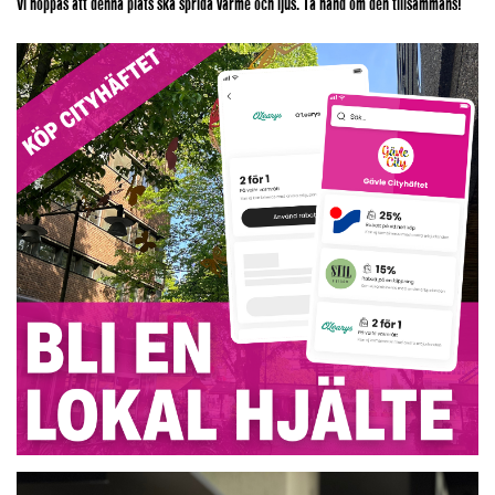
Vi hoppas att denna plats ska sprida värme och ljus. Ta hand om den tillsammans!