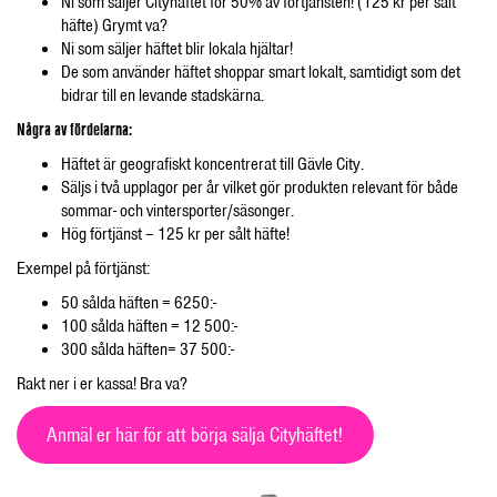
Ni som säljer Cityhäftet för 50% av förtjänsten! (125 kr per sålt
häfte) Grymt va?
Ni som säljer häftet blir lokala hjältar!
De som använder häftet shoppar smart lokalt, samtidigt som det
bidrar till en levande stadskärna.
Några av fördelarna:
Häftet är geografiskt koncentrerat till Gävle City.
Säljs i två upplagor per år vilket gör produkten relevant för både
sommar- och vintersporter/säsonger.
Hög förtjänst – 125 kr per sålt häfte!
Exempel på förtjänst:
50 sålda häften = 6250:-
100 sålda häften = 12 500:-
300 sålda häften= 37 500:-
Rakt ner i er kassa! Bra va?
Anmäl er här för att börja sälja Cityhäftet!