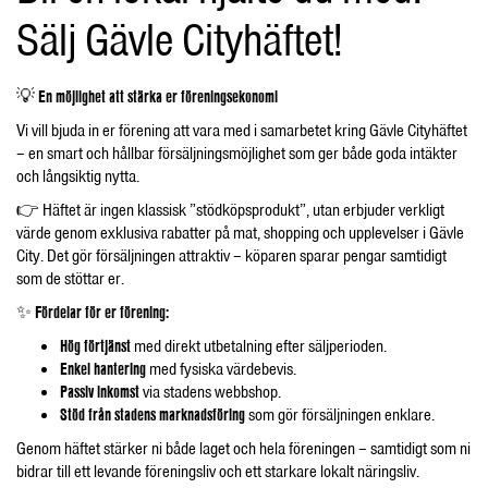
Sälj Gävle Cityhäftet!
💡
En möjlighet att stärka er föreningsekonomi
Vi vill bjuda in er förening att vara med i samarbetet kring Gävle Cityhäftet
– en smart och hållbar försäljningsmöjlighet som ger både goda intäkter
och långsiktig nytta.
👉 Häftet är ingen klassisk ”stödköpsprodukt”, utan erbjuder verkligt
värde genom exklusiva rabatter på mat, shopping och upplevelser i Gävle
City. Det gör försäljningen attraktiv – köparen sparar pengar samtidigt
som de stöttar er.
✨
Fördelar för er förening:
Hög förtjänst
med direkt utbetalning efter säljperioden.
Enkel hantering
med fysiska värdebevis.
Passiv inkomst
via stadens webbshop.
Stöd från stadens marknadsföring
som gör försäljningen enklare.
Genom häftet stärker ni både laget och hela föreningen – samtidigt som ni
bidrar till ett levande föreningsliv och ett starkare lokalt näringsliv.