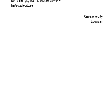
Norra Kungsgatan 1, 803 20 Gävle
hej@gavlecity.se
Om Gävle City
Logga in