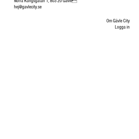
Norra Kungsgatan 1, 803 20 Gävle
hej@gavlecity.se
Om Gävle City
Logga in