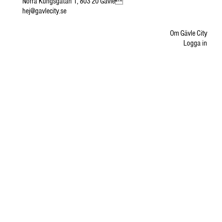
Norra Kungsgatan 1, 803 20 Gävle
hej@gavlecity.se
Om Gävle City
Logga in