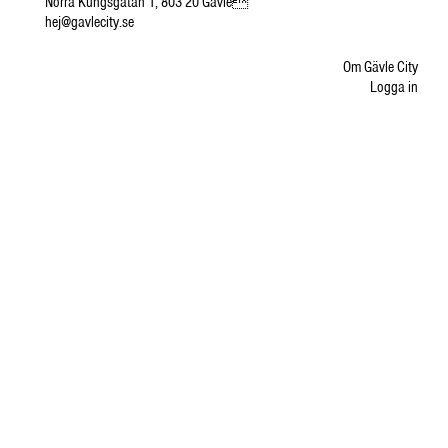
Norra Kungsgatan 1, 803 20 Gävle
hej@gavlecity.se
Om Gävle City
Logga in