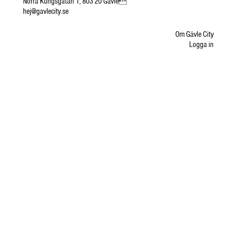
Norra Kungsgatan 1, 803 20 Gävle
hej@gavlecity.se
Om Gävle City
Logga in