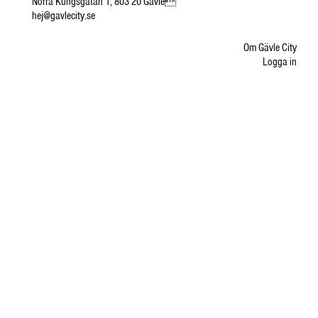
Norra Kungsgatan 1, 803 20 Gävle
hej@gavlecity.se
Om Gävle City
Logga in