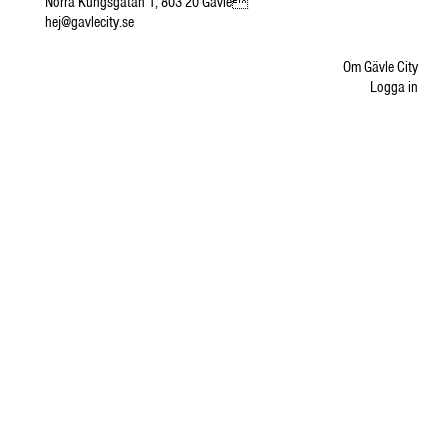
Norra Kungsgatan 1, 803 20 Gävle
hej@gavlecity.se
Om Gävle City
Logga in