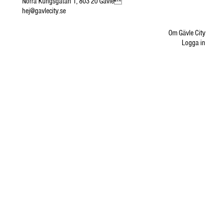
Norra Kungsgatan 1, 803 20 Gävle
hej@gavlecity.se
Om Gävle City
Logga in