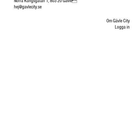
Norra Kungsgatan 1, 803 20 Gävle
hej@gavlecity.se
Om Gävle City
Logga in