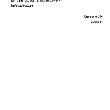
Norra Kungsgatan 1, 803 20 Gävle
hej@gavlecity.se
Om Gävle City
Logga in