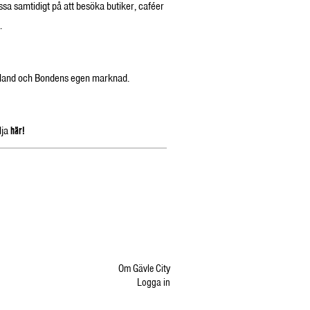
ssa samtidigt på att besöka butiker, caféer
.
kland och Bondens egen marknad.
lja
här!
Om Gävle City
Logga in