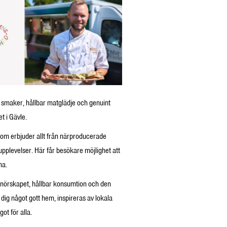
a smaker, hållbar matglädje och genuint
 i Gävle.
som erbjuder allt från närproducerade
upplevelser. Här får besökare möjlighet att
na.
renörskapet, hållbar konsumtion och den
g något gott hem, inspireras av lokala
ot för alla.