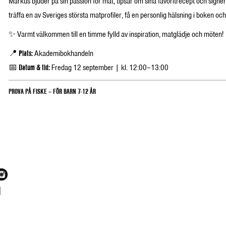
Markus bjuder på sin passion för mat, tipsar om sina favoritrecept och signer
träffa en av Sveriges största matprofiler, få en personlig hälsning i boken oc
✨ Varmt välkommen till en timme fylld av inspiration, matglädje och möten!
📍
Plats:
Akademibokhandeln
📅
Datum & tid:
Fredag 12 september | kl. 12:00–13:00
PROVA PÅ FISKE – FÖR BARN 7-12 ÅR
