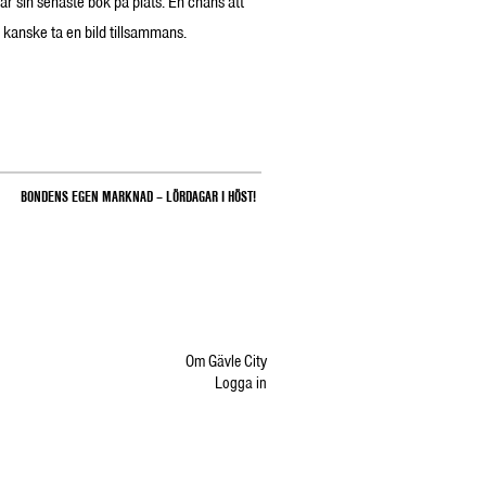
ar sin senaste bok på plats. En chans att
h kanske ta en bild tillsammans.
BONDENS EGEN MARKNAD – LÖRDAGAR I HÖST!
Om Gävle City
Logga in