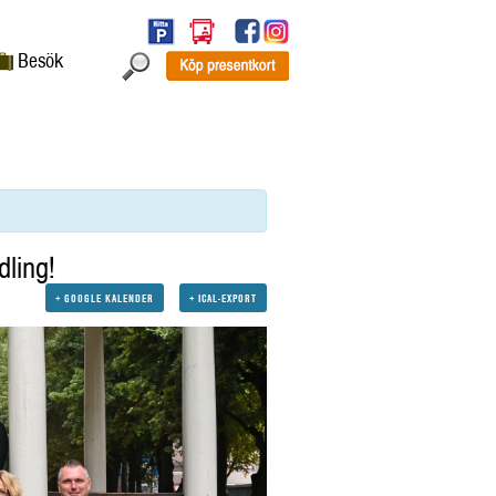
Besök
ling!
+ GOOGLE KALENDER
+ ICAL-EXPORT