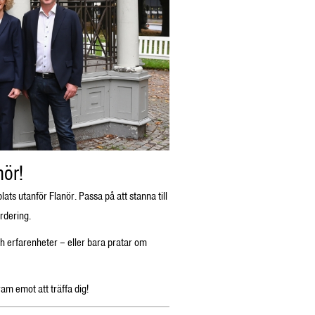
ör!
ts utanför Flanör. Passa på att stanna till
rdering.
h erfarenheter – eller bara pratar om
m emot att träffa dig!