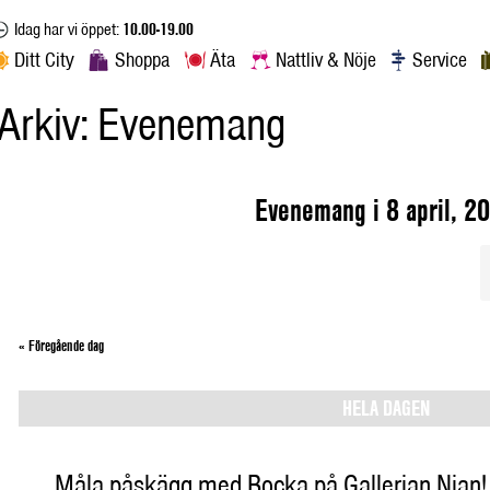
Idag har vi öppet:
10.00-19.00
Ditt City
Shoppa
Äta
Nattliv & Nöje
Service
Arkiv:
Evenemang
Evenemang i 8 april, 2
«
Föregående dag
HELA DAGEN
Måla påskägg med Bocka på Gallerian Nian!