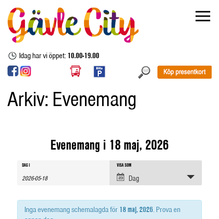
Idag har vi öppet:
10.00-19.00
Arkiv:
Evenemang
Evenemang i 18 maj, 2026
Evenemang
Evenemang
Evenemang
DAG I
VISA SOM
sök
Views
Dag
Navigation
Search
and
Inga evenemang schemalagda för
18 maj, 2026
. Prova en