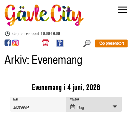
Idag har vi öppet:
10.00-19.00
Arkiv:
Evenemang
Evenemang i 4 juni, 2026
Evenemang
Evenemang
Evenemang
DAG I
VISA SOM
sök
Views
Dag
Navigation
Search
and