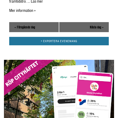
framtidstro. …
Läs mer
Mer information »
«
Föregående dag
Nästa dag
»
+ EXPORTERA EVENEMANG