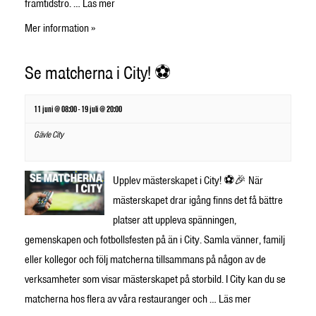
framtidstro. …
Läs mer
Mer information »
Se matcherna i City! ⚽
11 juni @ 08:00
-
19 juli @ 20:00
Gävle City
Upplev mästerskapet i City! ⚽🎉 När
mästerskapet drar igång finns det få bättre
platser att uppleva spänningen,
gemenskapen och fotbollsfesten på än i City. Samla vänner, familj
eller kollegor och följ matcherna tillsammans på någon av de
verksamheter som visar mästerskapet på storbild. I City kan du se
matcherna hos flera av våra restauranger och …
Läs mer