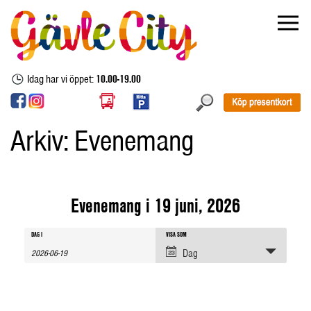
Idag har vi öppet:
10.00-19.00
Arkiv:
Evenemang
Evenemang i 19 juni, 2026
Evenemang
Evenemang
Evenemang
DAG I
VISA SOM
sök
Views
Dag
Navigation
Search
and