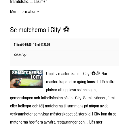
framtidstro. …
Läs mer
Mer information »
Se matcherna i City! ⚽
11 juni @ 08:00
-
19 juli @ 20:00
Gävle City
Upplev mästerskapet i City! ⚽🎉 När
mästerskapet drar igång finns det få bättre
platser att uppleva spänningen,
gemenskapen och fotbollsfesten på än i City. Samla vänner, familj
eller kollegor och följ matcherna tillsammans på någon av de
verksamheter som visar mästerskapet på storbild. I City kan du se
matcherna hos flera av våra restauranger och …
Läs mer