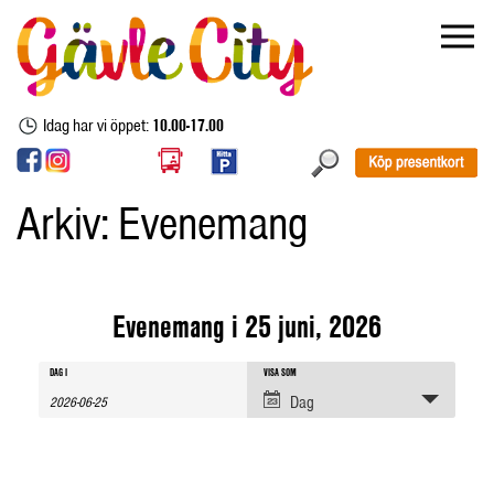
Idag har vi öppet:
10.00-17.00
Arkiv:
Evenemang
Evenemang i 25 juni, 2026
Evenemang
Evenemang
Evenemang
DAG I
VISA SOM
sök
Views
Dag
Navigation
Search
and