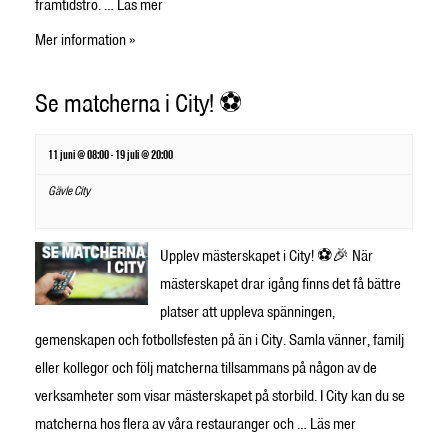
framtidstro. …
Läs mer
Mer information »
Se matcherna i City! ⚽
11 juni @ 08:00
-
19 juli @ 20:00
Gävle City
Upplev mästerskapet i City! ⚽🎉 När
mästerskapet drar igång finns det få bättre
platser att uppleva spänningen,
gemenskapen och fotbollsfesten på än i City. Samla vänner, familj
eller kollegor och följ matcherna tillsammans på någon av de
verksamheter som visar mästerskapet på storbild. I City kan du se
matcherna hos flera av våra restauranger och …
Läs mer