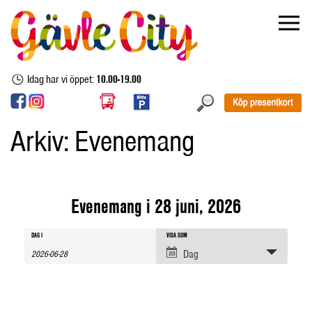
Idag har vi öppet:
10.00-19.00
Arkiv:
Evenemang
Evenemang i 28 juni, 2026
Evenemang
Evenemang
Evenemang
DAG I
VISA SOM
sök
Views
Dag
Navigation
Search
and