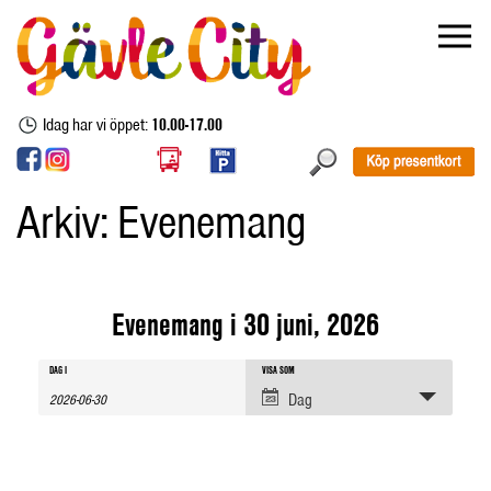
Idag har vi öppet:
10.00-17.00
Arkiv:
Evenemang
Evenemang i 30 juni, 2026
Evenemang
Evenemang
Evenemang
DAG I
VISA SOM
sök
Views
Dag
Navigation
Search
and