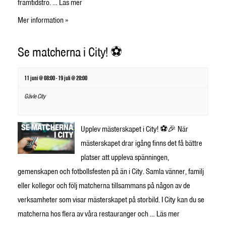
framtidstro. …
Läs mer
Mer information »
Se matcherna i City! ⚽
11 juni @ 08:00
-
19 juli @ 20:00
Gävle City
Upplev mästerskapet i City! ⚽🎉 När
mästerskapet drar igång finns det få bättre
platser att uppleva spänningen,
gemenskapen och fotbollsfesten på än i City. Samla vänner, familj
eller kollegor och följ matcherna tillsammans på någon av de
verksamheter som visar mästerskapet på storbild. I City kan du se
matcherna hos flera av våra restauranger och …
Läs mer