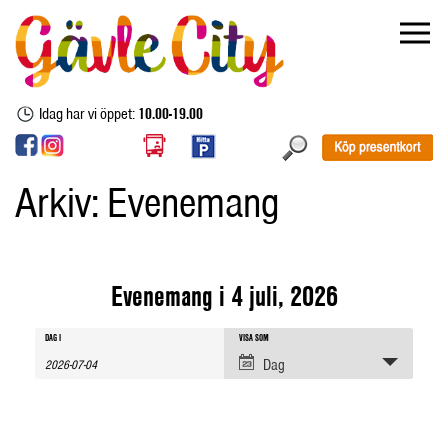
Idag har vi öppet:
10.00-19.00
Arkiv:
Evenemang
Evenemang i 4 juli, 2026
Evenemang
Evenemang
Evenemang
DAG I
VISA SOM
sök
Views
Dag
Navigation
Search
and