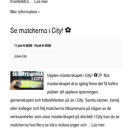
framtidstro. …
Läs mer
Mer information »
Se matcherna i City! ⚽
11 juni @ 08:00
-
19 juli @ 20:00
Gävle City
Upplev mästerskapet i City! ⚽🎉 När
mästerskapet drar igång finns det få bättre
platser att uppleva spänningen,
gemenskapen och fotbollsfesten på än i City. Samla vänner, familj
eller kollegor och följ matcherna tillsammans på någon av de
verksamheter som visar mästerskapet på storbild. I City kan du se
matcherna hos flera av våra restauranger och …
Läs mer