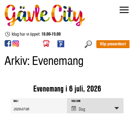
Idag har vi öppet:
10.00-19.00
Arkiv:
Evenemang
Evenemang i 6 juli, 2026
Evenemang
Evenemang
Evenemang
DAG I
VISA SOM
sök
Views
Dag
Navigation
Search
and