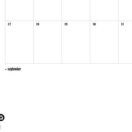
27
28
29
30
31
«
september
