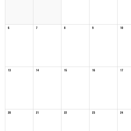
Evenemang
6
7
8
9
10
13
14
15
16
17
20
21
22
23
24