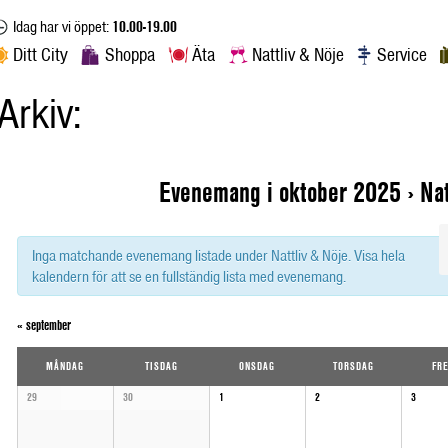
Idag har vi öppet:
10.00-19.00
Ditt City
Shoppa
Äta
Nattliv & Nöje
Service
Arkiv:
Evenemang i oktober 2025
› Nat
Inga matchande evenemang listade under Nattliv & Nöje. Visa hela
kalendern för att se en fullständig lista med evenemang.
«
september
Calendar
MÅNDAG
TISDAG
ONSDAG
TORSDAG
FR
of
Calendar
29
30
1
2
3
of
Evenemang