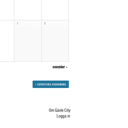
1
2
november
»
+ EXPORTERA EVENEMANG
Om Gävle City
Logga in