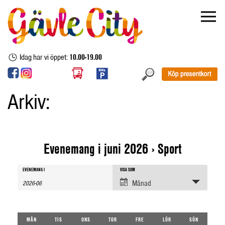
Idag har vi öppet:
10.00-19.00
Arkiv:
Evenemang i juni 2026
› Sport
Evenemang
Evenemang
Evenemang
EVENEMANG I
VISA SOM
sök
Views
Månad
Navigation
Search
and
Calendar
MÅN
TIS
ONS
TOR
FRE
LÖR
SÖN