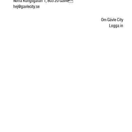
Norra Kungsgatan 1, 803 20 Gävle
hej@gavlecity.se
Om Gävle City
Logga in