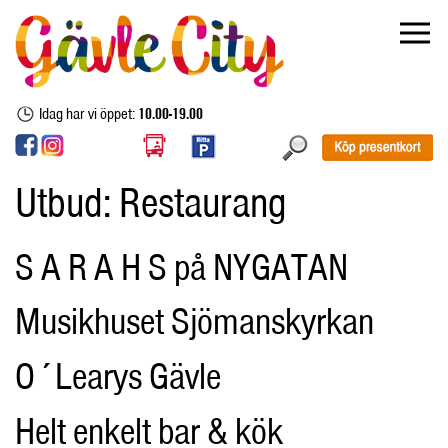
Idag har vi öppet:
10.00-19.00
Utbud:
Restaurang
S A R A H S på NYGATAN
Musikhuset Sjömanskyrkan
O´Learys Gävle
Helt enkelt bar & kök