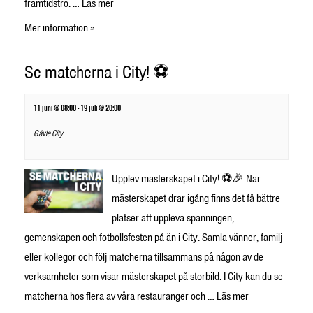
framtidstro. …
Läs mer
Mer information »
Se matcherna i City! ⚽
11 juni @ 08:00
-
19 juli @ 20:00
Gävle City
Upplev mästerskapet i City! ⚽🎉 När
mästerskapet drar igång finns det få bättre
platser att uppleva spänningen,
gemenskapen och fotbollsfesten på än i City. Samla vänner, familj
eller kollegor och följ matcherna tillsammans på någon av de
verksamheter som visar mästerskapet på storbild. I City kan du se
matcherna hos flera av våra restauranger och …
Läs mer