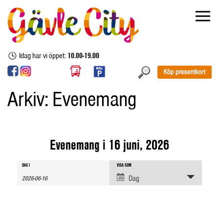
Idag har vi öppet:
10.00-19.00
Arkiv:
Evenemang
Evenemang i 16 juni, 2026
Evenemang
Evenemang
Evenemang
DAG I
VISA SOM
sök
Views
Dag
Navigation
Search
and