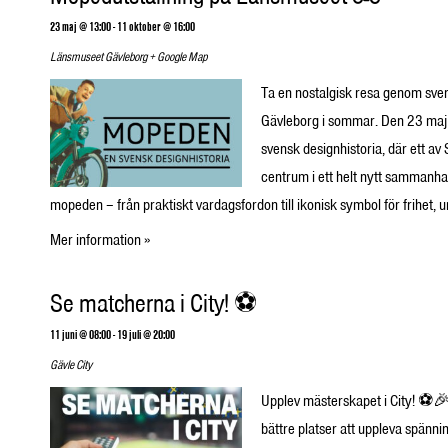
23 maj @ 13:00
-
11 oktober @ 16:00
Länsmuseet Gävleborg
+ Google Map
Ta en nostalgisk resa genom sve
Gävleborg i sommar. Den 23 maj
svensk designhistoria, där ett av 
centrum i ett helt nytt sammanha
mopeden – från praktiskt vardagsfordon till ikonisk symbol för frihet,
Mer information »
Se matcherna i City! ⚽
11 juni @ 08:00
-
19 juli @ 20:00
Gävle City
Upplev mästerskapet i City! ⚽🎉 
bättre platser att uppleva spänn