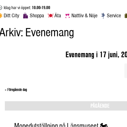
Idag har vi öppet:
10.00-19.00
Ditt City
Shoppa
Äta
Nattliv & Nöje
Service
Arkiv:
Evenemang
Evenemang i 17 juni, 2
«
Föregående dag
PÅGÅENDE
Mopedutställning på Länsmuseet 🏍️